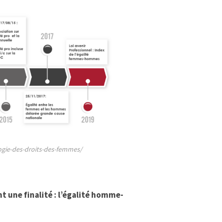
logie-des-droits-des-femmes/
nt une finalité : l’égalité homme-