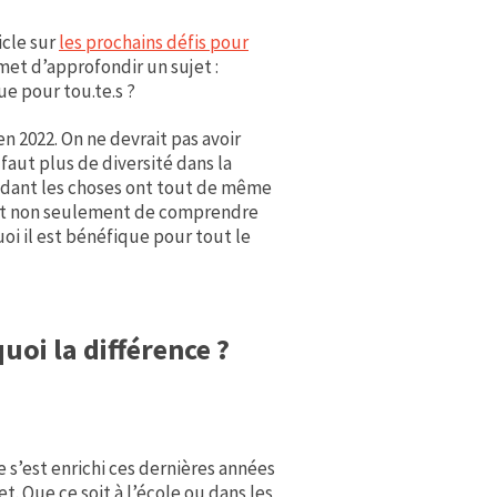
icle sur
les prochains défis pour
met d’approfondir un sujet :
 pour tou.te.s ?
n 2022. On ne devrait pas avoir
aut plus de diversité dans la
endant les choses ont tout de même
ant non seulement de comprendre
quoi il est bénéfique pour tout le
quoi la différence ?
s’est enrichi ces dernières années
t. Que ce soit à l’école ou dans les