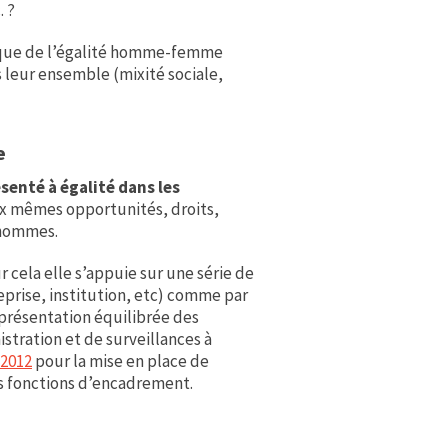
. ?
exique de l’égalité homme-femme
 leur ensemble (mixité sociale,
e
senté à égalité dans les
ux mêmes opportunités, droits,
s hommes.
r cela elle s’appuie sur une série de
eprise, institution, etc) comme par
présentation équilibrée des
tration et de surveillances à
 2012
pour la mise en place de
s fonctions d’encadrement.