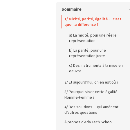
Sommaire
1/ Mixité, parité, égalité… c’est
quoi la différence ?
a) La mixité, pour une réelle
représentation
b) La parité, pour une
représentation juste
c) Des instruments à la mise en
oeuvre
2/ Et aujourd’hui, on en est où ?
3/ Pourquoi viser cette égalité
Homme-Femme ?
4/ Des solutions… qui amènent
a) Pourquoi ne pas améliorer la
d’autres questions
performance et le bien-être en
entreprise ?
À propos d'Ada Tech School
b) Pourquoi se priver de la part