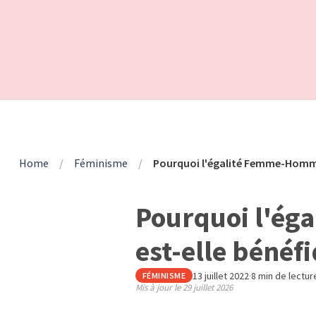
Home
/
Féminisme
/
Pourquoi l'égalité Femme-Homme 
Pourquoi l'é
est-elle bénéfi
13 juillet 2022
·
8 min de lectur
FÉMINISME
Mis à jour le
29 juillet 2026