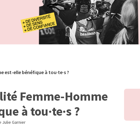
est-elle bénéfique à tou·te·s ?
galité Femme-Homme
que à tou·te·s ?
e
·
Julie Garnier