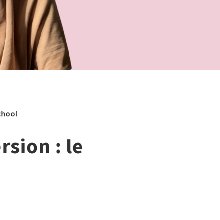
chool
sion : le