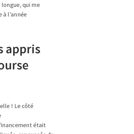
p longue, qui me
e à l’année
s appris
bourse
lle ! Le côté
e
e financement était