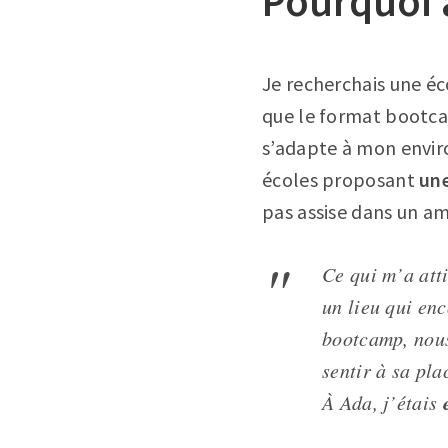
Pourquoi a
Je recherchais une éc
que le format bootca
s’adapte à mon envir
écoles proposant
une
pas assise dans un a
Ce qui m’a atti
un lieu qui en
bootcamp, nous
sentir à sa pla
À Ada, j’étais