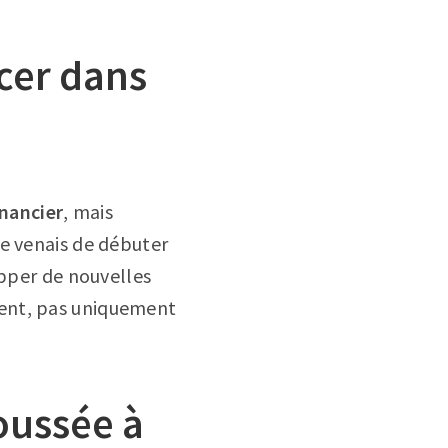
ncer dans
inancier
, mais
 je venais de débuter
opper de nouvelles
ment, pas uniquement
poussée à