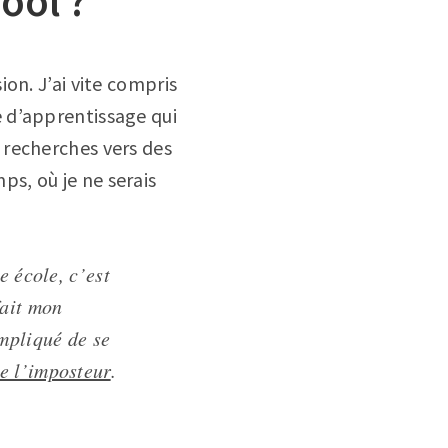
ool ?
on. J’ai vite compris
 d’apprentissage qui
 recherches vers des
mps, où je ne serais
e école, c’est
fait mon
mpliqué de se
 l’imposteur
.