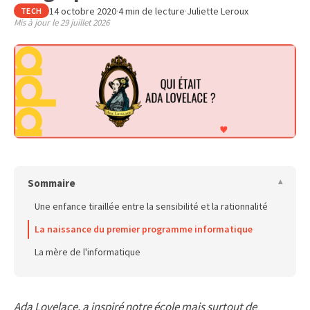
14 octobre 2020
·
4 min de lecture
·
Juliette Leroux
TECH
Mis à jour le
29 juillet 2026
Sommaire
Une enfance tiraillée entre la sensibilité et la rationnalité
La naissance du premier programme informatique
La mère de l'informatique
Hommages posthumes :
Pour aller plus loin sur Ada Lovelace :
Ada Lovelace, a inspiré notre école mais surtout de