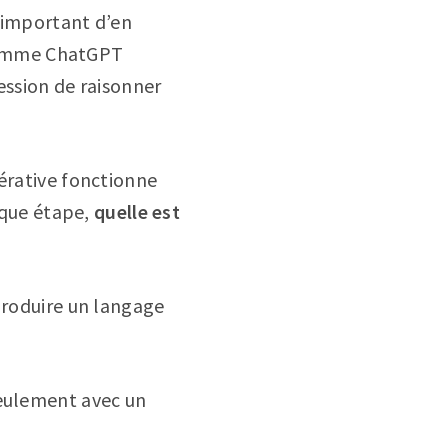
s important d’en
l comme ChatGPT
ession de raisonner
nérative fonctionne
haque étape,
quelle est
produire un langage
seulement avec un