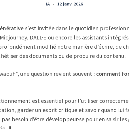
IA
•
12 janv. 2026
générative
s’est invitée dans le quotidien professionn
Midjourney, DALL·E ou encore les assistants intégr
 profondément modifié notre manière d’écrire, de c
nthétiser des documents ou de produire du contenu.
 “waouh”, une question revient souvent :
comment fon
onnement est essentiel pour l’utiliser correctement
tation, garder un esprit critique et savoir quand lui
 pas besoin d’être développeur·se pour en saisir les
iel ⬇️