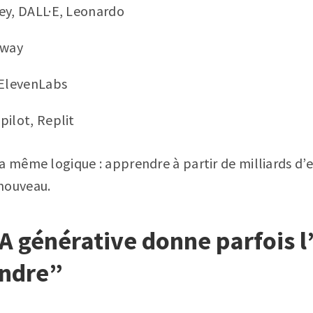
ey, DALL·E, Leonardo
nway
 ElevenLabs
pilot, Replit
la même logique : apprendre à partir de milliards d
nouveau.
IA générative donne parfois 
ndre”