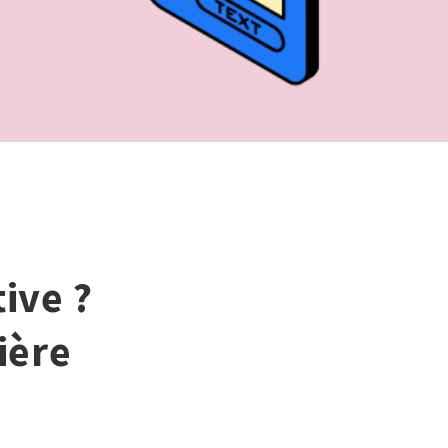
ive ?
ière