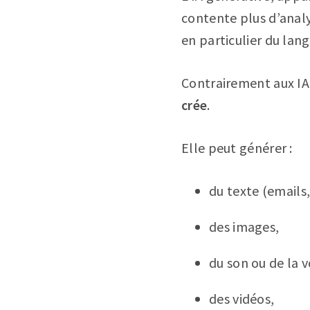
contente plus d’analy
en particulier du lan
Contrairement aux IA 
crée
.
Elle peut générer :
du texte (emails,
des images,
du son ou de la v
des vidéos,