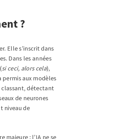
ment ?
r. Elle s’inscrit dans
ves. Dans les années
(
si ceci, alors cela
),
 permis aux modèles
n classant, détectant
éseaux de neurones
t niveau de
 majeure : l’IA ne se