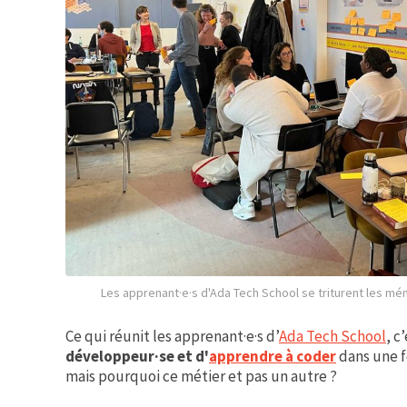
Les apprenant·e·s d'Ada Tech School se triturent les mé
Ce qui réunit les apprenant·e·s d’
Ada Tech School
, c
développeur·se et d'
apprendre à coder
dans une f
mais pourquoi ce métier et pas un autre ?