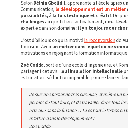
Selon
Délhia Gbelidji
, apprenante à l’école après u
Communication,
le développement est un métier
possibilités, à la fois technique et créatif
. De plu
challenges
au quotidien car finalement, un·e dével
expert·e dans son domaine :
il y a toujours des cho
C’est d’ailleurs ce qui a motivé
la reconversion
de
Ma
tourisme. Avoir
un métier dans lequel on ne s’ennu
motivations en rejoignant la formation informatique
Zoé Codda
, sortie d’une école d’ingénieure, et Roma
partagent cet avis :
la stimulation intellectuelle
pr
est un atout séduction imparable pour se lancer da
Je suis une personne très curieuse, et même un p
permet de tout faire, et de travailler dans tous le
arts que dans la finance… Tu es tout le temps en tr
m’attire dans le développement !
Zoé Codda