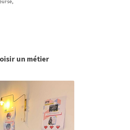
eur·se,
oisir un métier