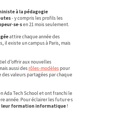
ministe à la pédagogie
outes
- y compris les profils les
ppeur·se·s
en 21 mois seulement.
agée
attire chaque année des
, il existe un campus à Paris, mais
tiel d’offrir aux nouvelles
mais aussi des
rôles-modèles
pour
rne des valeurs partagées par chaque
en Ada Tech School et ont franchi le
ère année. Pour éclairer les futur·e·s
ur leur formation informatique
!