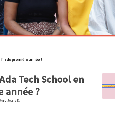
 fin de première année ?
 Ada Tech School en
e année ?
cture
·
Joana D.