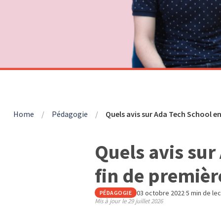
Home
/
Pédagogie
/
Quels avis sur Ada Tech School en
Quels avis sur
fin de premièr
03 octobre 2022
·
5 min de le
PÉDAGOGIE
Mis à jour le
29 juillet 2026