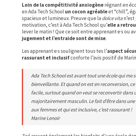
Loin de la compétitivité anxiogène
régnant en éc
en Ada Tech School
un cocon agréable
et “chill”, 
spacieux et lumineux. Preuve que la
dolce vita
n’est 
motivation, c’est à Ada Tech School qu’
elle a retro
lever le matin ! Que ce soit entre apprenant·e·s ou a
jugement et l’entraide sont de mise
.
Les apprenant·e·s soulignent tous·tes l’
aspect sécu
rassurant et inclusif
conforte l’avis positif de Mari
Ada Tech School est avant tout une école qui me s
bienveillante. Et quand on est en reconversion, ce
facile, surtout quand on veut se reconvertir dans 
majoritairement masculin. Le fait d’être dans une 
aux femmes et qui est inclusive, c’est rassurant !
Marine Lenoir