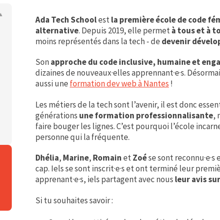
Ada Tech School
est
la première école de code fé
alternative
. Depuis 2019, elle permet
à tous et à t
moins représentés dans la tech - de
devenir dévelo
Son
approche du code inclusive, humaine et eng
dizaines de nouveaux·elles apprennant·e·s. Désormais
aussi une
formation dev web à Nantes
!
Les métiers de la tech sont l’avenir, il est donc essen
générations
une formation professionnalisante
, 
faire bouger les lignes. C’est pourquoi l’école inca
personne qui la fréquente.
Dhélia
,
Marine
,
Romain
et
Zoé
se sont reconnu·e·s 
cap. Iels se sont inscrit·e·s et ont terminé leur premi
apprenant·e·s, iels partagent avec nous
leur avis s
Si tu souhaites savoir :