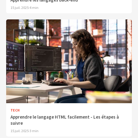
15 juil. 2025
·
4 min
TECH
Apprendre le langage HTML facilement - Les étapes à
suivre
15 juil. 2025
·
3 min