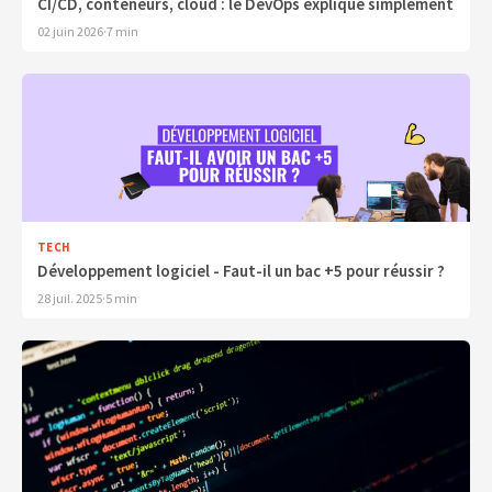
CI/CD, conteneurs, cloud : le DevOps expliqué simplement
02 juin 2026
·
7 min
TECH
Développement logiciel - Faut-il un bac +5 pour réussir ?
28 juil. 2025
·
5 min