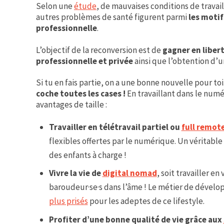
Selon une
étude
, de mauvaises conditions de travail
autres problèmes de santé figurent parmi
les moti
professionnelle
.
L’objectif de la reconversion est de
gagner en libert
professionnelle et privée
ainsi que l’obtention d’
Si tu en fais partie, on a une bonne nouvelle pour toi
coche toutes les cases !
En travaillant dans le numé
avantages de taille :
Travailler en télétravail partiel ou
full remot
flexibles offertes par le numérique. Un véritable
des enfants à charge !
Vivre la vie de
digital nomad
, soit travailler e
baroudeur·se·s dans l’âme ! Le métier de dévelo
plus prisés
pour les adeptes de ce lifestyle.
Profiter d’une bonne qualité de vie grâce aux