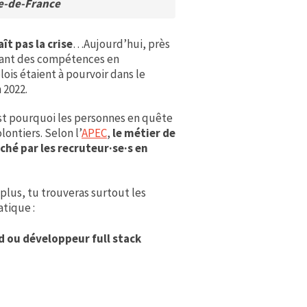
le-de-France
ît pas la crise
…Aujourd’hui, près
yant des compétences en
lois étaient à pourvoir dans le
 2022.
st pourquoi les personnes en quête
lontiers. Selon l’
APEC
,
le métier de
ché par les recruteur·se·s en
 plus, tu trouveras surtout les
tique :
 ou développeur full stack