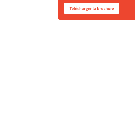
développeuse
Télécharger la brochure
Flora Hommand, d’artiste et
conseillère de vente à
développeuse
Cyril Luong, de moine à data
engineer
Romain Basly, du marketing à une
reconversion en informatique