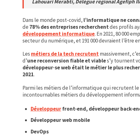
Lahouari Merabti, Délégué régional Agefiph Î
Dans le monde post-covid,
l’informatique ne conna
de
78% des entreprises recherchent
des profils a
développement informatique
. En 2021, 80 000 emp
secteur du numérique, et 191 000 devraient l’être en
Les
métiers de la tech recrutent
massivement, c’e
d’
une reconversion fiable et viable
s’y tournent vo
développeur·se web était le métier le plus recher
2021
.
Parmi les métiers de l’informatique qui recrutent le
incontournables métiers du développement informa
Développeur
front-end, développeur back-end
Développeur web mobile
DevOps