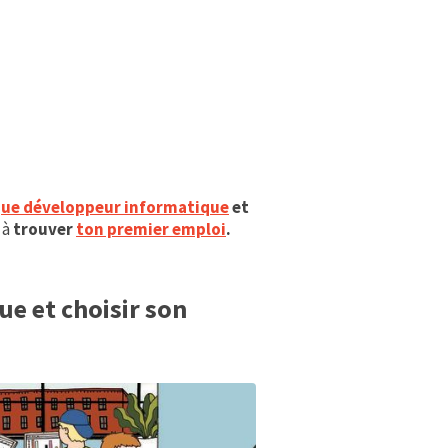
 que développeur informatique
et
 à
trouver
ton premier emploi
.
ue et choisir son