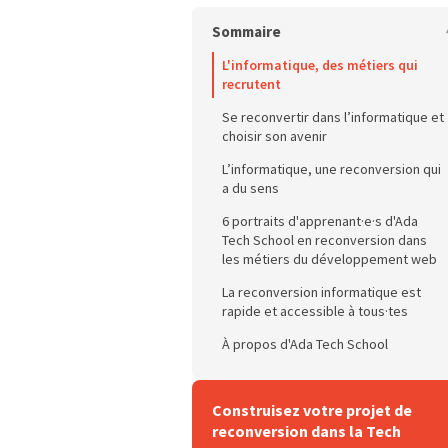
Sommaire
L'informatique, des métiers qui
recrutent
Se reconvertir dans l’informatique et
choisir son avenir
L’informatique, une reconversion qui
a du sens
6 portraits d'apprenant·e·s d'Ada
Tech School en reconversion dans
les métiers du développement web
La reconversion informatique est
Camille Lafrance, de journaliste à
rapide et accessible à tous·tes
software engineer
À propos d'Ada Tech School
Zineb Abdellaoui, de doctorante
et enseignante en finances à
software developer
Construisez votre projet de
Marine Lenoir, d’assistante
reconversion dans la Tech
marketing et communication à